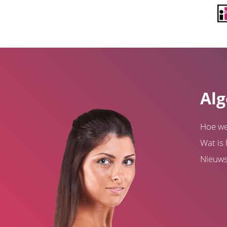
Al
Hoe we
Wat is 
Nieuw