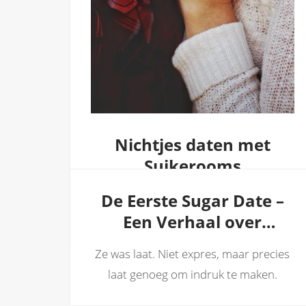
Nichtjes daten met
Suikerooms
De Eerste Sugar Date –
Nichtjes daten met Suikerooms, klik
hier om meer te lezen
Een Verhaal over
Aantrekkingskracht,
Ze was laat. Niet expres, maar precies
Vertrouwen en
laat genoeg om indruk te maken.
Duidelijkheid