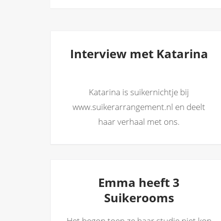
Interview met Katarina
Katarina is suikernichtje bij
www.suikerarrangement.nl en deelt
haar verhaal met ons.
Emma heeft 3
Suikerooms
Het begon toen ze haar studie niet kon