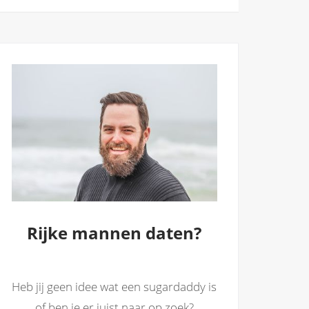
Rijke mannen daten?
Heb jij geen idee wat een sugardaddy is
of ben je er juist naar op zoek?