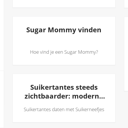
Sugar Mommy vinden
Hoe vind je een Sugar Mommy?
Suikertantes steeds
zichtbaarder: moderne
vrouwen kiezen bewust
Suikertantes daten met Suikerneefjes
voor hun eigen geluk